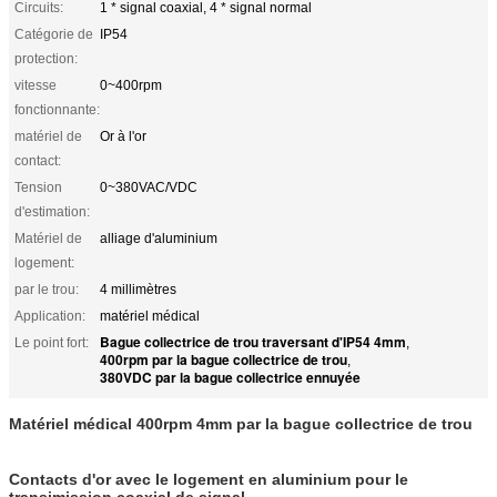
Circuits:
1 * signal coaxial, 4 * signal normal
Catégorie de
IP54
protection:
vitesse
0~400rpm
fonctionnante:
matériel de
Or à l'or
contact:
Tension
0~380VAC/VDC
d'estimation:
Matériel de
alliage d'aluminium
logement:
par le trou:
4 millimètres
Application:
matériel médical
Bague collectrice de trou traversant d'IP54 4mm
Le point fort:
,
400rpm par la bague collectrice de trou
,
380VDC par la bague collectrice ennuyée
Matériel médical 400rpm 4mm par la bague collectrice de trou
Contacts d'or avec le logement en aluminium pour le
transimission coaxial de signal