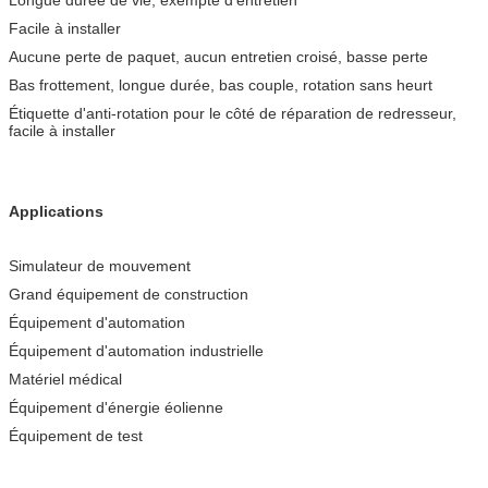
Logement du matériel
Alliage d'aluminium
Facile à installer
Catégorie de protection d'IP
IP54
Par la taille de trou
4 millimètres
Aucune perte de paquet, aucun entretien croisé, basse perte
Bas frottement, longue durée, bas couple, rotation sans heurt
Étiquette d'anti-rotation pour le côté de réparation de redresseur,
facile à installer
Applications
Simulateur de mouvement
Grand équipement de construction
Équipement d'automation
Équipement d'automation industrielle
Matériel médical
Équipement d'énergie éolienne
Équipement de test