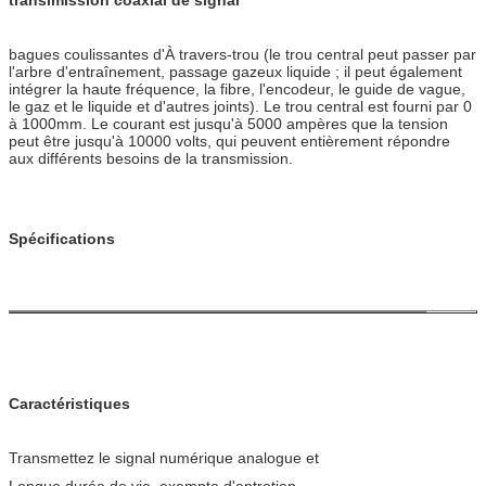
bagues coulissantes d'À travers-trou (le trou central peut passer par
l'arbre d'entraînement, passage gazeux liquide ; il peut également
intégrer la haute fréquence, la fibre, l'encodeur, le guide de vague,
le gaz et le liquide et d'autres joints). Le trou central est fourni par 0
à 1000mm. Le courant est jusqu'à 5000 ampères que la tension
peut être jusqu'à 10000 volts, qui peuvent entièrement répondre
aux différents besoins de la transmission.
Spécifications
Circuits
1*coaxial signal, signal 4*normal
Tension
0~380VDC
Bruit électrique
≤70mΩ (50rpm)
Résistance diélectrique
≥ 600V@50Hz
Caractéristiques
Résistance d'isolation
≥100MΩ@500VDC
Vitesse de fonctionnement
0-400 t/mn
Transmettez le signal numérique analogue et
Matériel de contact
Or à l'or
Longue durée de vie, exempte d'entretien