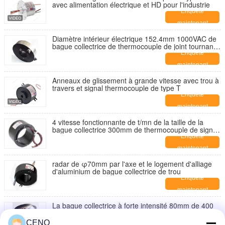
avec alimentation électrique et HD pour l'industrie
Enquête
maintenant
Diamètre intérieur électrique 152.4mm 1000VAC de
bague collectrice de thermocouple de joint tournant
de grande taille
Enquête
maintenant
Anneaux de glissement à grande vitesse avec trou à
travers et signal thermocouple de type T
Enquête
maintenant
4 vitesse fonctionnante de t/mn de la taille de la
bague collectrice 300mm de thermocouple de signal
0 - 200
Enquête
maintenant
radar de φ70mm par l'axe et le logement d'alliage
d'aluminium de bague collectrice de trou
Enquête
maintenant
La bague collectrice à forte intensité 80mm de 400
ampères appliquent au bras de soudure de trou
Enquête
CENO