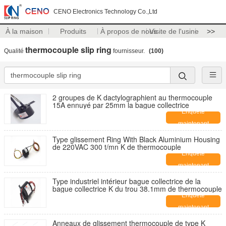
CENO Electronics Technology Co.,Ltd
À la maison
Produits
À propos de nous
Visite de l'usine
>>
thermocouple slip ring
Qualité
fournisseur.
(100)
2 groupes de K dactylographient au thermocouple
15A ennuyé par 25mm la bague collectrice
Enquête
maintenant
Type glissement Ring With Black Aluminium Housing
de 220VAC 300 t/mn K de thermocouple
Enquête
maintenant
Type industriel intérieur bague collectrice de la
bague collectrice K du trou 38.1mm de thermocouple
Enquête
maintenant
Anneaux de glissement thermocouple de type K