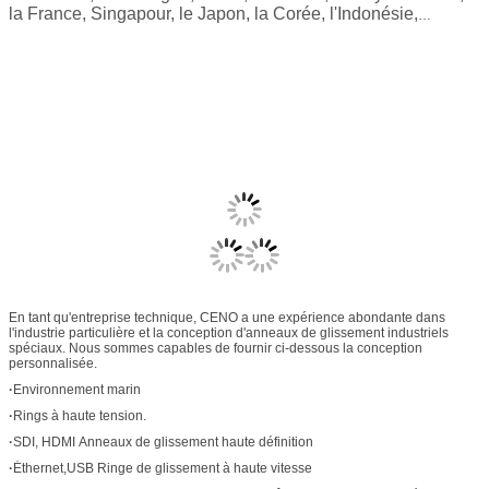
la France, Singapour, le Japon, la Corée, l'Indonésie,
etc.Fournir des services OEM et ODM à de nombreuses
entreprises renommées dans le monde.
En tant qu'entreprise technique, CENO a une expérience abondante dans
l'industrie particulière et la conception d'anneaux de glissement industriels
spéciaux. Nous sommes capables de fournir ci-dessous la conception
personnalisée.
·
Environnement marin
·
Rings à haute tension.
·
SDI, HDMI Anneaux de glissement haute définition
·
Éthernet,USB Ringe de glissement à haute vitesse
·
Le codeur, le CANBUS, la mesure et le contrôle du capteur de température
·
Joints rotatifs en fibre optique, longueur d'onde facultative, nombre de canaux