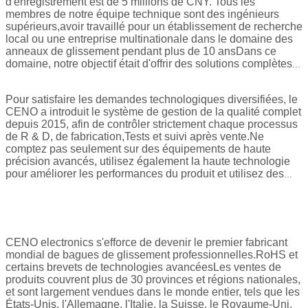
d'enregistrement est de 5 millions de CNY. Tous les
membres de notre équipe technique sont des ingénieurs
supérieurs,avoir travaillé pour un établissement de recherche
local ou une entreprise multinationale dans le domaine des
anneaux de glissement pendant plus de 10 ansDans ce
domaine, notre objectif était d'offrir des solutions complètes à
nos clients, de la conception à la fabrication en passant par
les ventes, car nous comprenons parfaitement la demande et
Pour satisfaire les demandes technologiques diversifiées, le
l'application de haute qualité des clients.Afin de fournir des
CENO a introduit le système de gestion de la qualité complet
services professionnels pour répondre aux exigences des
depuis 2015, afin de contrôler strictement chaque processus
marchés haut de gamme dans les domaines respectifs tels
de R & D, de fabrication,Tests et suivi après vente.Ne
que le maritime, défense, automatisation, radar, aérospatiale,
comptez pas seulement sur des équipements de haute
simulateur de mouvement et machines d'ingénierie.
précision avancés, utilisez également la haute technologie
pour améliorer les performances du produit et utilisez des
instruments précis pour assurer la qualité du produit.
CENO electronics s'efforce de devenir le premier fabricant
mondial de bagues de glissement professionnelles.RoHS et
certains brevets de technologies avancéesLes ventes de
produits couvrent plus de 30 provinces et régions nationales,
et sont largement vendues dans le monde entier, tels que les
États-Unis, l'Allemagne, l'Italie, la Suisse, le Royaume-Uni,