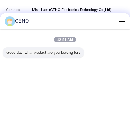
Contacts :
Miss. Lam (CENO Electronics Technology Co.,Ltd)
Dernière connexion: heures 02 minuts Il ya
CENO
Titre du poste
Sales Manager
:
Téléphone :
+8615767660191
12:51 AM
+8613632558015
Whatsapp
WHATSAPP :
Good day, what product are you looking for?
Messagerie :
promotion@ceno360.com
Changez la langue
French
Accueil
|
À propos de nous
|
Nous contacter
|
Plan du site
|
Politique de
confidentialité
Vue de bureau