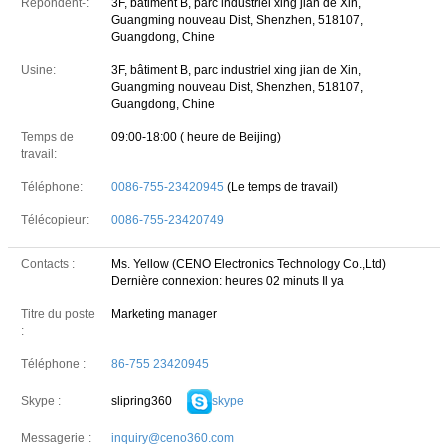
Répondent-:
3F, bâtiment B, parc industriel xing jian de Xin,
Guangming nouveau Dist, Shenzhen, 518107,
Guangdong, Chine
Usine:
3F, bâtiment B, parc industriel xing jian de Xin,
Guangming nouveau Dist, Shenzhen, 518107,
Guangdong, Chine
Temps de
09:00-18:00 ( heure de Beijing)
travail:
Téléphone:
0086-755-23420945
(Le temps de travail)
Télécopieur:
0086-755-23420749
Contacts :
Ms. Yellow (CENO Electronics Technology Co.,Ltd)
Dernière connexion: heures 02 minuts Il ya
Titre du poste
Marketing manager
:
Téléphone :
86-755 23420945
slipring360
skype
Skype :
Messagerie :
inquiry@ceno360.com