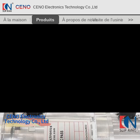
CENO Electronics Technology Co.,Ltd
À la maison
Produits
À propos de nous
Visite de l'usine
>>