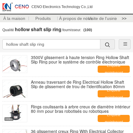
CENO Electronics Technology Co.,Ltd
À la maison
Produits
À propos de nous
Visite de l'usine
>>
hollow shaft slip ring
Qualité
fournisseur.
(100)
3500V glissement à haute tension Ring Hollow Shaft
Slip Ring pour le système de contrôle électronique
Enquête
maintenant
Anneau traversant de Ring Electrical Hollow Shaft
Slip de glissement de trou de l'identification 80mm
Enquête
maintenant
Rings coulissants à arbre creux de diamètre intérieur
80 mm pour bras robotisés ou robotiques
Enquête
maintenant
36 glissement creux Ring With Electrical Collector