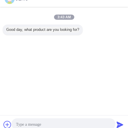
maintenant
Bague collectrice d'axe creux de l'alliage d'aluminium
300rpm 15A 50mm
3:43 AM
Enquête
maintenant
Good day, what product are you looking for?
1 / 10
Changez la langue
French
Accueil
|
À propos de nous
|
Nous contacter
|
Plan du site
|
Politique de
confidentialité
Vue de bureau
Copyright © 2019 - 2026 CENO Electronics Technology Co.,Ltd.
All rights reserved.
Bavarder
Demande de