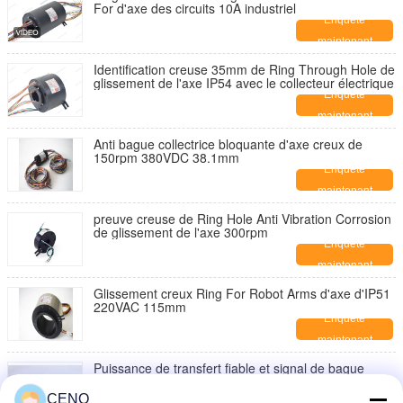
For d'axe des circuits 10A industriel
Enquête
maintenant
Identification creuse 35mm de Ring Through Hole de
glissement de l'axe IP54 avec le collecteur électrique
Enquête
maintenant
Anti bague collectrice bloquante d'axe creux de
150rpm 380VDC 38.1mm
Enquête
maintenant
preuve creuse de Ring Hole Anti Vibration Corrosion
de glissement de l'axe 300rpm
Enquête
maintenant
Glissement creux Ring For Robot Arms d'axe d'IP51
220VAC 115mm
Enquête
maintenant
Puissance de transfert fiable et signal de bague
collectrice d'axe de cavité d'antenne
Enquête
CENO