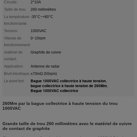
Circuits:
2*10A
Taille de trou:
260 millimètres
La température
-35°C~+80°C
fonctionnante:
Tension:
1000VAC
Vitesse de
0~10rpm
fonctionnement:
matériel de
Graphite de cuivre
contact:
Application:
Antenne de radar
Bruit électrique:
≤70mΩ (50rpm)
Bague 1000VAC collectrice à haute tension
Le point fort:
,
bague collectrice à haute tension de 260Mm
,
Bague 1000VAC collectrice
260Mm par la bague collectrice à haute tension du trou
1000VAC
Grande taille de trou 260 millimètres avec le matériel de cuivre
de contact de graphite