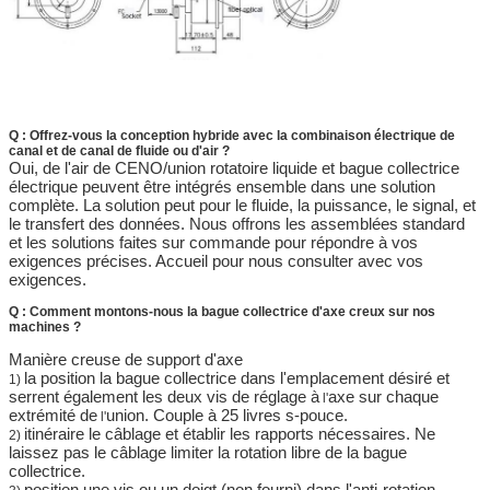
Q : Offrez-vous la conception hybride avec la combinaison électrique de
canal et de canal de fluide ou d'air ?
Oui, de l'air de CENO/union rotatoire liquide et bague collectrice
électrique peuvent être intégrés ensemble dans une solution
complète. La solution peut pour le fluide, la puissance, le signal, et
le transfert des données. Nous offrons les assemblées standard
et les solutions faites sur commande pour répondre à vos
exigences précises. Accueil pour nous consulter avec vos
exigences.
Q : Comment montons-nous la bague collectrice d'axe creux sur nos
machines ?
Manière creuse de support d'axe
la position la bague collectrice dans l'emplacement désiré et
1)
serrent également les deux vis de réglage à
axe sur chaque
l'
extrémité de
union. Couple à 25 livres s-pouce.
l'
itinéraire le câblage et établir les rapports nécessaires. Ne
2)
laissez pas le câblage limiter la rotation libre de la bague
collectrice.
position une vis ou un doigt (non fourni) dans l'anti-rotation