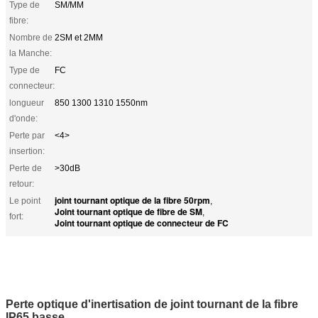
Type de
SM/MM
fibre:
Nombre de
2SM et 2MM
la Manche:
Type de
FC
connecteur:
longueur
850 1300 1310 1550nm
d'onde:
Perte par
<4>
insertion:
Perte de
>30dB
retour:
joint tournant optique de la fibre 50rpm
Le point
,
Joint tournant optique de fibre de SM
,
fort:
Joint tournant optique de connecteur de FC
Perte optique d'inertisation de joint tournant de la fibre
IP65 basse