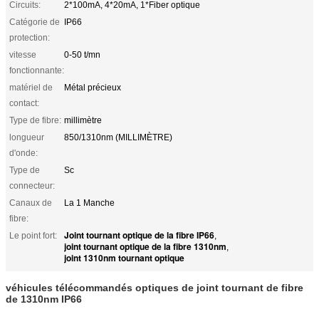
Circuits:
2*100mA, 4*20mA, 1*Fiber optique
Catégorie de
IP66
protection:
vitesse
0-50 t/mn
fonctionnante:
matériel de
Métal précieux
contact:
Type de fibre:
millimètre
longueur
850/1310nm (MILLIMÈTRE)
d'onde:
Type de
Sc
connecteur:
Canaux de
La 1 Manche
fibre:
Joint tournant optique de la fibre IP66
Le point fort:
,
joint tournant optique de la fibre 1310nm
,
joint 1310nm tournant optique
véhicules télécommandés optiques de joint tournant de fibre
de 1310nm IP66