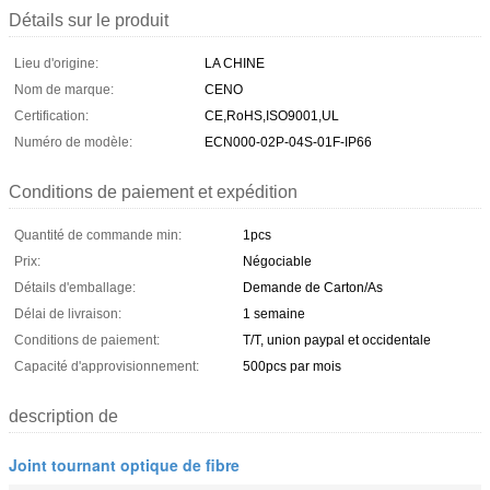
Détails sur le produit
Lieu d'origine:
LA CHINE
Nom de marque:
CENO
Certification:
CE,RoHS,ISO9001,UL
Numéro de modèle:
ECN000-02P-04S-01F-IP66
Conditions de paiement et expédition
Quantité de commande min:
1pcs
Prix:
Négociable
Détails d'emballage:
Demande de Carton/As
Délai de livraison:
1 semaine
Conditions de paiement:
T/T, union paypal et occidentale
Capacité d'approvisionnement:
500pcs par mois
description de
Joint tournant optique de fibre