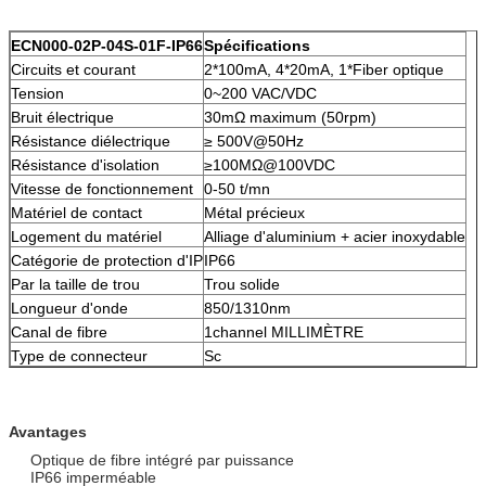
ECN000-02P-04S-01F-IP66
Spécifications
Circuits et courant
2*100mA, 4*20mA, 1*Fiber optique
Tension
0~200 VAC/VDC
Bruit électrique
30mΩ maximum (50rpm)
Résistance diélectrique
≥ 500V@50Hz
Résistance d'isolation
≥100MΩ@100VDC
Vitesse de fonctionnement
0-50 t/mn
Matériel de contact
Métal précieux
Logement du matériel
Alliage d'aluminium + acier inoxydable
Catégorie de protection d'IP
IP66
Par la taille de trou
Trou solide
Longueur d'onde
850/1310nm
Canal de fibre
1channel MILLIMÈTRE
Type de connecteur
Sc
Avantages
Optique de fibre intégré par puissance
IP66 imperméable