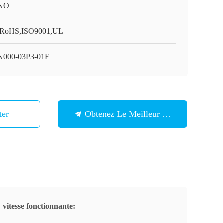
NO
RoHS,ISO9001,UL
000-03P3-01F
ter
Obtenez Le Meilleur Prix
vitesse fonctionnante: