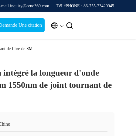
-mail inquiry@ceno360.com
TéLéPHONE : 86-755-23420945


Demande Une citation
nant de fibre de SM
 intégré la longueur d'onde
m 1550nm de joint tournant de
Chine