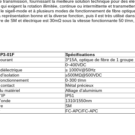
 transmission, fournissant la meilleure solution technique pour des 
qui exigent la rotation illimitée, continue ou intermittente et transmet
uent le sigell-mode et à plusieurs modes de fonctionnement de fibre opti
représentation bonne et la diverse fonction, puis il est très utilisé da
e de SM et électrique est 30mΩ sous la vitesse fonctionnante 50 t/mn, b
P3-01F
Spécifications
courant
3*15A, optique de fibre de 1 groupe
0~400VDC
diélectrique
≥ 1000V@50Hz
d'isolation
≥500MΩ@500VDC
 fonctionnement
0-300 t/mn
 contact
Métal précieux
u matériel
Alliage d'aluminium
'IP
IP51
'onde
1310/1550nm
re
SM
r
FC-APC/FC-APC