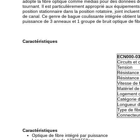
adopte la fibre optique comme médias pour des données de
tournant. Il est particulièrement approprié aux équipements 
position stationnaire dans la position rotatoire, joint incl
de canal. Ce genre de bague coulissante intégrée obtient la 
puissance de 3 anneaux et 1 groupe de bruit optique de fibr
Caractéristiques
ECN000-03
Circuits et 
Tension
Résistance 
Résistance 
Vitesse de
Matériel de
Logement d
Catégorie d
Longueur d
Type de fib
Connecteu
Caractéristiques
Optique de fibre intégré par puissance