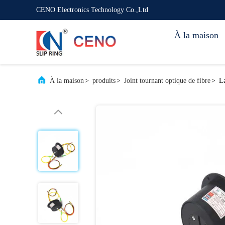
CENO Electronics Technology Co.,Ltd
À la maison
À la maison
>
produits
>
Joint tournant optique de fibre
>
La