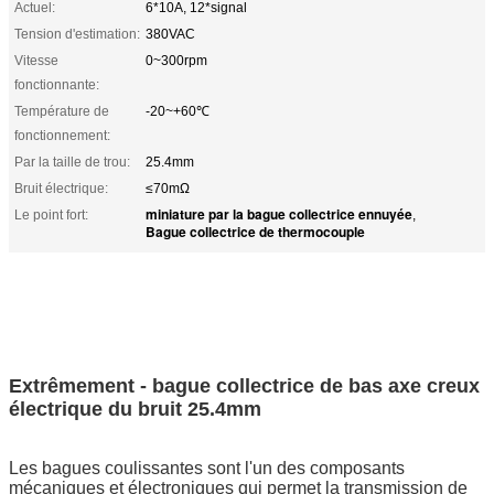
Actuel:
6*10A, 12*signal
Tension d'estimation:
380VAC
Vitesse
0~300rpm
fonctionnante:
Température de
-20~+60℃
fonctionnement:
Par la taille de trou:
25.4mm
Bruit électrique:
≤70mΩ
miniature par la bague collectrice ennuyée
Le point fort:
,
Bague collectrice de thermocouple
Extrêmement - bague collectrice de bas axe creux
électrique du bruit 25.4mm
Les bagues coulissantes sont l'un des composants
mécaniques et électroniques qui permet la transmission de