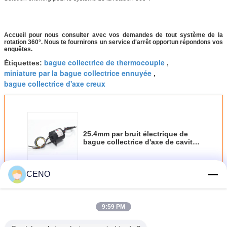
Accueil pour nous consulter avec vos demandes de tout système de la
rotation 360°. Nous te fournirons un service d'arrêt opportun répondons vos
enquêtes.
bague collectrice de thermocouple
Étiquettes:
,
miniature par la bague collectrice ennuyée
,
bague collectrice d'axe creux
25.4mm par bruit électrique de
bague collectrice d'axe de cavité
de taille de trou le bas
extrêmement -
CENO
Continuer
Par la bague collectrice de trou
Plus
9:59 PM