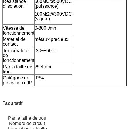
Résistance
500MΩ@500VDC
d'isolation
(puissance)
100MΩ@300VDC
(signal)
Vitesse de
0-300 t/mn
fonctionnement
Matériel de
métaux précieux
contact
Température
-20~+60℃
de
fonctionnement
Par la taille de
25.4mm
trou
Catégorie de
IP54
protection d'IP
Facultatif
Par la taille de trou
Nombre de circuit
Estimation actuelle