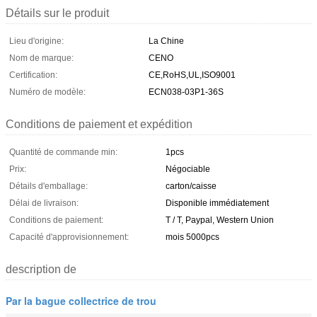
Détails sur le produit
Lieu d'origine:
La Chine
Nom de marque:
CENO
Certification:
CE,RoHS,UL,ISO9001
Numéro de modèle:
ECN038-03P1-36S
Conditions de paiement et expédition
Quantité de commande min:
1pcs
Prix:
Négociable
Détails d'emballage:
carton/caisse
Délai de livraison:
Disponible immédiatement
Conditions de paiement:
T / T, Paypal, Western Union
Capacité d'approvisionnement:
mois 5000pcs
description de
Par la bague collectrice de trou