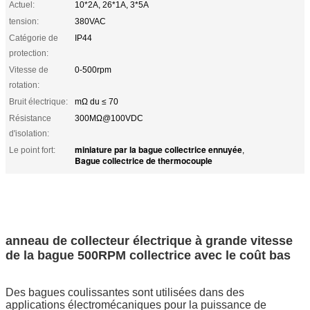
Actuel:
10*2A, 26*1A, 3*5A
tension:
380VAC
Catégorie de
IP44
protection:
Vitesse de
0-500rpm
rotation:
Bruit électrique:
mΩ du ≤ 70
Résistance
300MΩ@100VDC
d'isolation:
miniature par la bague collectrice ennuyée
Le point fort:
,
Bague collectrice de thermocouple
anneau de collecteur électrique à grande vitesse
de la bague 500RPM collectrice avec le coût bas
Des bagues coulissantes sont utilisées dans des
applications électromécaniques pour la puissance de