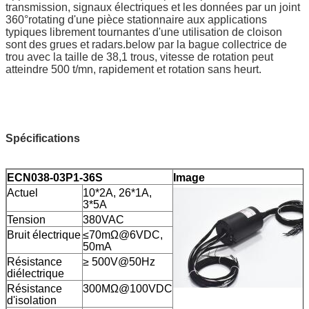
transmission, signaux électriques et les données par un joint
360°rotating d'une pièce stationnaire aux applications
typiques librement tournantes d'une utilisation de cloison
sont des grues et radars.below par la bague collectrice de
trou avec la taille de 38,1 trous, vitesse de rotation peut
atteindre 500 t/mn, rapidement et rotation sans heurt.
Spécifications
ECN038-03P1-36S
Image
Actuel
10*2A, 26*1A,
3*5A
Tension
380VAC
Bruit électrique
≤70mΩ@6VDC,
50mA
Résistance
≥ 500V@50Hz
diélectrique
Résistance
300MΩ@100VDC
d'isolation