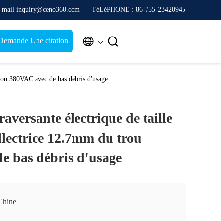
-mail inquiry@ceno360.com
TéLéPHONE : 86-755-23420945


Demande Une citation
 trou 380VAC avec de bas débris d'usage
raversante électrique de taille
llectrice 12.7mm du trou
e bas débris d'usage
Chine