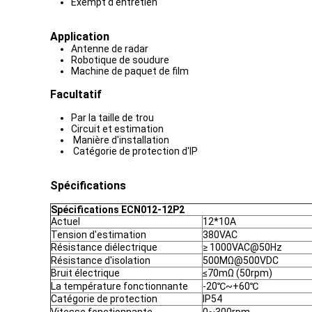
Exempt d'entretien
Application
Antenne de radar
Robotique de soudure
Machine de paquet de film
Facultatif
Par la taille de trou
Circuit et estimation
Manière d'installation
Catégorie de protection d'IP
Spécifications
Spécifications ECN012-12P2
Actuel
12*10A
Tension d'estimation
380VAC
Résistance diélectrique
≥ 1000VAC@50Hz
Résistance d'isolation
500MΩ@500VDC
Bruit électrique
≤70mΩ (50rpm)
La température fonctionnante
-20℃~+60℃
Catégorie de protection
IP54