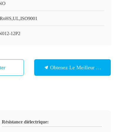
NO
RoHS,UL,ISO9001
012-12P2
ter
Obtenez Le Meilleur Prix
Résistance diélectrique: