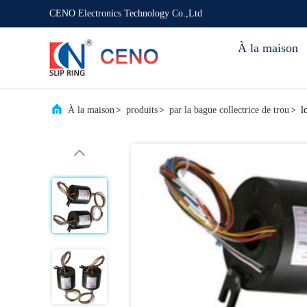
CENO Electronics Technology Co.,Ltd
À la maison
À la maison
>
produits
>
par la bague collectrice de trou
>
l