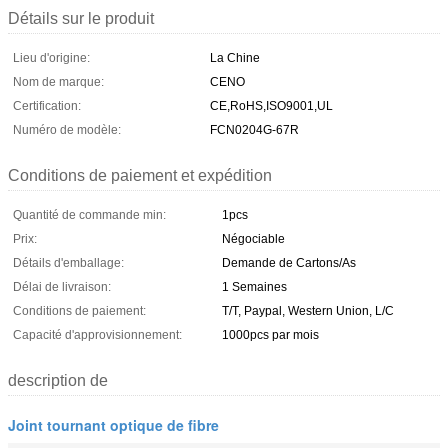
Détails sur le produit
Lieu d'origine:
La Chine
Nom de marque:
CENO
Certification:
CE,RoHS,ISO9001,UL
Numéro de modèle:
FCN0204G-67R
Conditions de paiement et expédition
Quantité de commande min:
1pcs
Prix:
Négociable
Détails d'emballage:
Demande de Cartons/As
Délai de livraison:
1 Semaines
Conditions de paiement:
T/T, Paypal, Western Union, L/C
Capacité d'approvisionnement:
1000pcs par mois
description de
Joint tournant optique de fibre