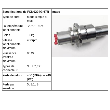
Spécifications de FCN0204G-67R
Image
Type de fibre
Mode simple ou
multi
La température
-20℃~+60℃
fonctionnante
Poids
1.6kg
Vitesse
400rpm
fonctionnante
maximum
Puissance
0.5W
d'entrée
maximum
Types de
ST, FC, SC
connecteur
Perte de retour
≥50 (RPA) ou ≥40
(PC)
Perte par
5dB/1dB
insertion