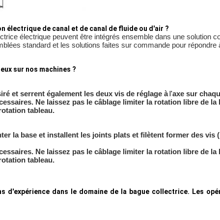
 électrique de canal et de canal de fluide ou d'air ?
ectrice électrique peuvent être intégrés ensemble dans une solution com
semblées standard et les solutions faites sur commande pour répondre
reux sur nos machines ?
iré et serrent également les deux vis de réglage à
axe sur chaqu
l'
essaires. Ne laissez pas le câblage limiter la rotation libre de la 
rotation tableau.
er la base et installent les joints plats et filètent former des 
essaires. Ne laissez pas le câblage limiter la rotation libre de la 
rotation tableau.
s d'expérience dans le domaine de la bague collectrice. Les opér