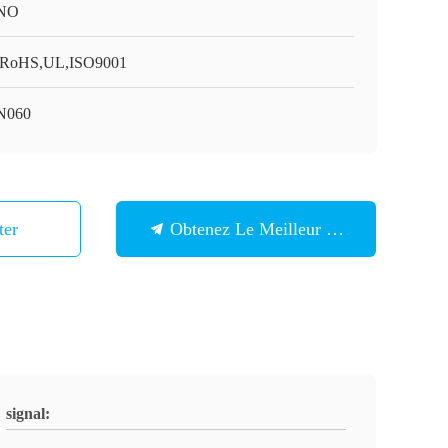
NO
RoHS,UL,ISO9001
N060
ter
Obtenez Le Meilleur Prix
signal: