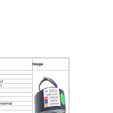
Image
ut
it
C
maximal.