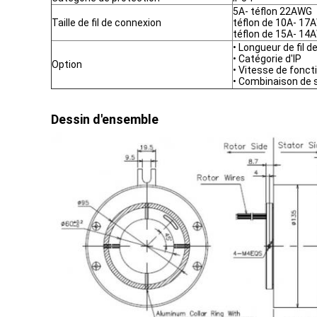
5A- téflon 22AWG
Taille de fil de connexion
téflon de 10A- 17
téflon de 15A- 14
• Longueur de fil 
• Catégorie d'IP
Option
• Vitesse de fonc
• Combinaison de s
Dessin d'ensemble