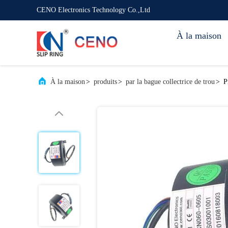
CENO Electronics Technology Co.,Ltd
À la maison
À la maison
>
produits
>
par la bague collectrice de trou
>
P