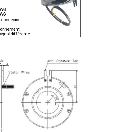
AWG
AWG
de connexion
tionnement
ignal différente