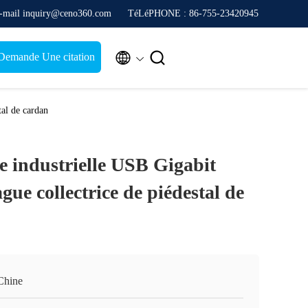
-mail inquiry@ceno360.com
TéLéPHONE : 86-755-23420945


Demande Une citation
tal de cardan
ue industrielle USB Gigabit
gue collectrice de piédestal de
Chine