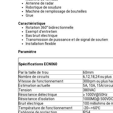
Antenne de radar
Robotique de soudure
Machine de remplissage de bouteilles
Grue
Caractéristique
Rotation 360° bidirectionnelle
Exempt d'entretien
Bas bruit électrique
Transmission de puissance et de signal de soutien
Installation flexible
Paramètre
Spécifications ECN060
Par la taille de trou
60mm
Nombre de circuits
6,12,18,24 ou plus
Vitesse de fonctionnement
300rpm ou plus ha
Estimation actuelle
5A, 10A, 15A/circu
Tension
380VAC
Résistance diélectrique
≥ 1000V@50Hz
Résistance d'isolation
1000MΩ@ 500VD
Bruit électrique
100 milliohms de 
Température de fonctionnement
-20~+60℃
Catégorie de protection
IP54