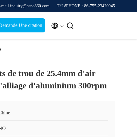
-mail inquiry@ceno360.com
TéLéPHONE : 86-755-23420945


Demande Une citation
m
ts de trou de 25.4mm d'air
 l'alliage d'aluminium 300rpm
Chine
NO