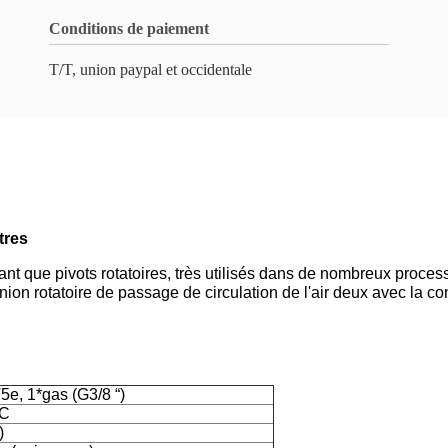
Conditions de paiement
T/T, union paypal et occidentale
tres
ant que pivots rotatoires, très utilisés dans de nombreux proce
ion rotatoire de passage de circulation de l'air deux avec la con
e, 1*gas (G3/8 “)
DC
)