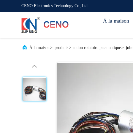
CENO Electronics Technology Co.,Ltd
À la maison
À la maison
>
produits
>
union rotatoire pneumatique
>
join