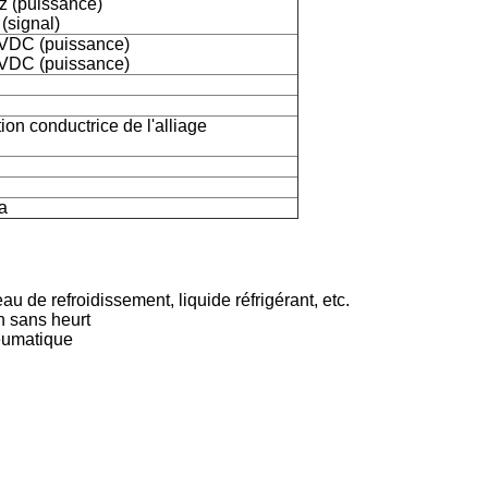
 (puissance)
signal)
DC (puissance)
DC (puissance)
ion conductrice de l'alliage
a
u de refroidissement, liquide réfrigérant, etc.
n sans heurt
neumatique