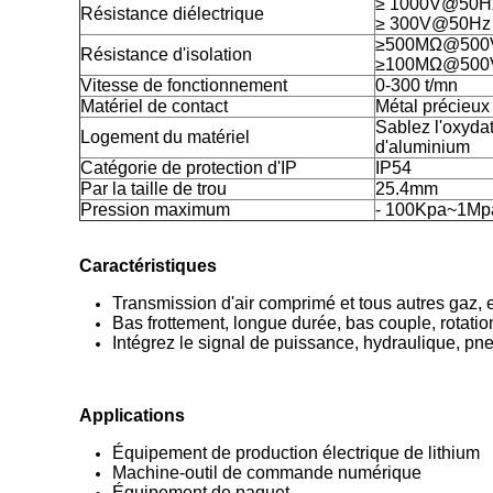
≥ 1000V@50Hz
Résistance diélectrique
≥ 300V@50Hz (
≥500MΩ@500V
Résistance d'isolation
≥100MΩ@500V
Vitesse de fonctionnement
0-300 t/mn
Matériel de contact
Métal précieux
Sablez l'oxydat
Logement du matériel
d'aluminium
Catégorie de protection d'IP
IP54
Par la taille de trou
25.4mm
Pression maximum
- 100Kpa~1Mp
Caractéristiques
Transmission d'air comprimé et tous autres gaz, ea
Bas frottement, longue durée, bas couple, rotatio
Intégrez le signal de puissance, hydraulique, p
Applications
Équipement de production électrique de lithium
Machine-outil de commande numérique
Équipement de paquet