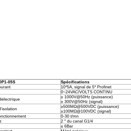
0P1-05S
Spécifications
ourant
10*5A, signal de 5* Profinet
0~24VAC/VOLTS CONTINU
≥ 1000V@50Hz (puissance)
iélectrique
≥ 300V@50Hz (signal)
≥500MΩ@500VDC (puissance)
'isolation
≥100MΩ@100VDC (signal)
fonctionnement
0-30 t/mn
z
2 ″ du canal G1/4
≤ 6Bar