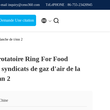
-mail inquiry@ceno360.com
TéLéPHONE : 86-755-23420945


Demande Une citation
Manche de t/mn 2
rotatoire Ring For Food
 syndicats de gaz d'air de la
mn 2
Chine