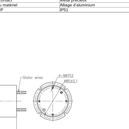
contact
Métal précieux
 matériel
Alliage d'aluminium
IP
IP51