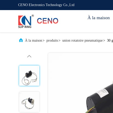
CENO Electronics Technology Co.,Ltd
À la maison
À la maison
>
produits
>
union rotatoire pneumatique
>
30 g