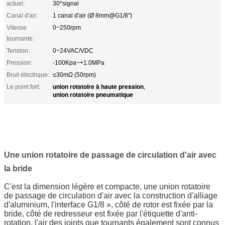
actuel:
30*signal
Canal d'air:
1 canal d'air (Ø 8mm@G1/8")
Vitesse
0~250rpm
tournante:
Tension:
0~24VAC/VDC
Pression:
-100Kpa~+1.0MPa
Bruit électrique:
≤30mΩ (50rpm)
union rotatoire à haute pression
Le point fort:
,
union rotatoire pneumatique
Une union rotatoire de passage de circulation d'air avec
la bride
C'est la dimension légère et compacte, une union rotatoire
de passage de circulation d'air avec la construction d'alliage
d'aluminium, l'interface G1/8 », côté de rotor est fixée par la
bride, côté de redresseur est fixée par l'étiquette d'anti-
rotation, l'air des joints que tournants également sont connus