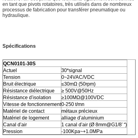
en tant que pivots rotatoires, très utilisés dans de nombreux
processus de fabrication pour transférer pneumatique ou
hydraulique.
Spécifications
QCN0101-30S
Actuel
30*signal
Tension
0~24VAC/VDC
Bruit électrique
≤30mΩ (50rpm)
Résistance diélectrique
≥ 500V@50Hz
Résistance d'isolation
≥100MΩ@100VDC
Vitesse de fonctionnement
0-250 t/mn
Matériel de contact
métaux précieux
Matériel de logement
alliage d'aluminium
Canal d'air
1 canal d'air (Ø 8mm@G1/8' “)
Pression
-100Kpa~+1.0MPa