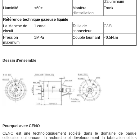
d'aluminium
Humidité
<60>
Manière
Frank
d'installation
Référence technique gazeuse liquide
La Manche de
1 canal
Taille de
G3/8
circuit
connecteur
Pression
1MPa
Couple tournant
<0.5N.m
maximum
Dessin d'ensemble
Pourquoi avec CENO
CENO est une technologiquement société dans le domaine de bague
collectrice qui engage la recherche et développement, la fabrication et les