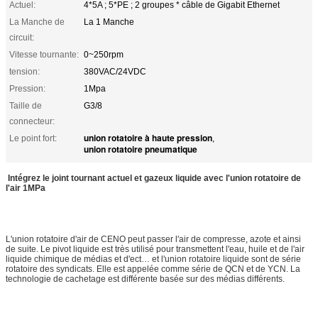
Actuel:
4*5A ; 5*PE ; 2 groupes * câble de Gigabit Ethernet
La Manche de
La 1 Manche
circuit:
Vitesse tournante:
0~250rpm
tension:
380VAC/24VDC
Pression:
1Mpa
Taille de
G3/8
connecteur:
union rotatoire à haute pression
Le point fort:
,
union rotatoire pneumatique
Intégrez le joint tournant actuel et gazeux liquide avec l'union rotatoire de
l'air 1MPa
L'union rotatoire d'air de CENO peut passer l'air de compresse, azote et ainsi
de suite. Le pivot liquide est très utilisé pour transmettent l'eau, huile et de l'air
liquide chimique de médias et d'ect… et l'union rotatoire liquide sont de série
rotatoire des syndicats. Elle est appelée comme série de QCN et de YCN. La
technologie de cachetage est différente basée sur des médias différents.