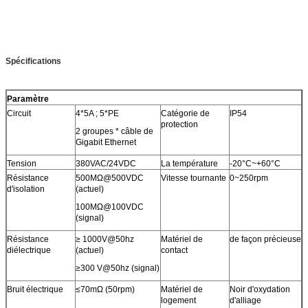
Spécifications
Paramètre
Circuit
4*5A ; 5*PE
Catégorie de
IP54
protection
2 groupes * câble de
Gigabit Ethernet
Tension
380VAC/24VDC
La température
-20°C~+60°C
Résistance
500MΩ@500VDC
Vitesse tournante
0~250rpm
d'isolation
(actuel)
100MΩ@100VDC
(signal)
Résistance
≥ 1000V@50hz
Matériel de
de façon précieuse
diélectrique
(actuel)
contact
≥300 V@50hz (signal)
Bruit électrique
≤70mΩ (50rpm)
Matériel de
Noir d'oxydation
logement
d'alliage