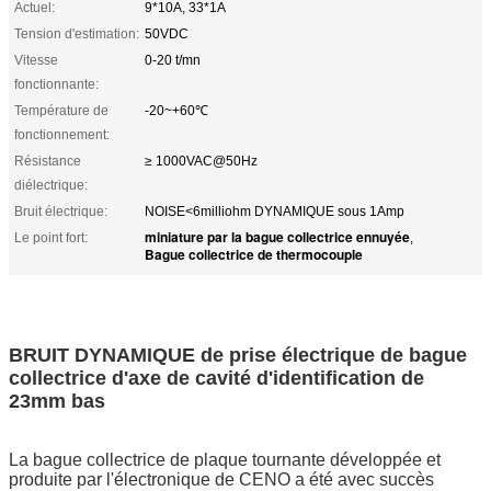
Actuel:
9*10A, 33*1A
Tension d'estimation:
50VDC
Vitesse
0-20 t/mn
fonctionnante:
Température de
-20~+60℃
fonctionnement:
Résistance
≥ 1000VAC@50Hz
diélectrique:
Bruit électrique:
NOISE<6milliohm DYNAMIQUE sous 1Amp
miniature par la bague collectrice ennuyée
Le point fort:
,
Bague collectrice de thermocouple
BRUIT DYNAMIQUE de prise électrique de bague
collectrice d'axe de cavité d'identification de
23mm bas
La bague collectrice de plaque tournante développée et
produite par l'électronique de CENO a été avec succès