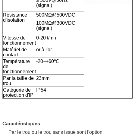
≥ 300V@50Hz
(signal)
Résistance
500MΩ@500VDC
d'isolation
100MΩ@300VDC
(signal)
Vitesse de
0-20 t/mn
fonctionnement
Matériel de
or à l'or
contact
Température
-20~+60℃
de
fonctionnement
Par la taille de
23mm
trou
Catégorie de
IP54
protection d'IP
Caractéristiques
Par le trou ou le trou sans issue sont l'option