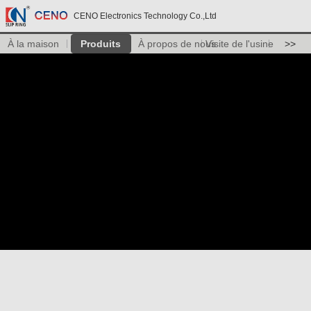
CENO Electronics Technology Co.,Ltd
À la maison
Produits
À propos de nous
Visite de l'usine
>>