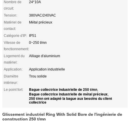
Nombre de
24*10A
circuit:
Tension:
380VAC/240VAC
Matériel de
Métal précieux
contact:
Catégorie d'IP:
IP51
Vitesse de
0~250 t/mn
fonctionnement:
Logement du
Alliage d'aluminium
matériel:
Application:
Application industrielle
Diamètre
Trou solide
intérieur:
Bague collectrice industrielle de 250 t/mn
Le point fort:
,
Bague collectrice industrielle de métal précieux
,
250 t/mn ont adapté la bague aux besoins du client
collectrice
Glissement industriel Ring With Solid Bore de l'ingénierie de
construction 250 t/mn