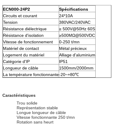
ECN000-24P2
Spécifications
Circuits et courant
24*10A
Tension
380VAC/240VAC
Résistance diélectrique
≥ 500V@50Hz 60S
Résistance d'isolation
≥500MΩ@500VDC
Vitesse de fonctionnement
0-250 t/mn
Matériel de contact
Métal précieux
Logement du matériel
Alliage d'aluminium
Catégorie d'IP
IP51
Longueur de câble
1500mm/2000mm
La température fonctionnante
-20~+80℃
Caractéristiques
Trou solide
Représentation stable
Longue longueur de câble
Vitesse fonctionnante 250 t/mn
Rotation sans heurt