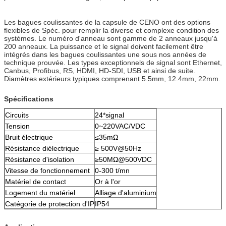
Les bagues coulissantes de la capsule de CENO ont des options
flexibles de Spéc. pour remplir la diverse et complexe condition des
systèmes. Le numéro d'anneau sont gamme de 2 anneaux jusqu'à
200 anneaux. La puissance et le signal doivent facilement être
intégrés dans les bagues coulissantes une sous nos années de
technique prouvée. Les types exceptionnels de signal sont Ethernet,
Canbus, Profibus, RS, HDMI, HD-SDI, USB et ainsi de suite.
Diamètres extérieurs typiques comprenant 5.5mm, 12.4mm, 22mm.
Spécifications
Circuits
24*signal
Tension
0~220VAC/VDC
Bruit électrique
≤35mΩ
Résistance diélectrique
≥ 500V@50Hz
Résistance d'isolation
≥50MΩ@500VDC
Vitesse de fonctionnement
0-300 t/mn
Matériel de contact
Or à l'or
Logement du matériel
Alliage d'aluminium
Catégorie de protection d'IP
IP54