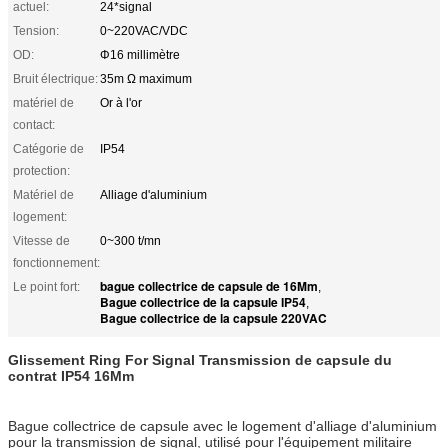
actuel:
24*signal
Tension:
0~220VAC/VDC
OD:
Φ16 millimètre
Bruit électrique:
35m Ω maximum
matériel de
Or à l'or
contact:
Catégorie de
IP54
protection:
Matériel de
Alliage d'aluminium
logement:
Vitesse de
0~300 t/mn
fonctionnement:
bague collectrice de capsule de 16Mm
Le point fort:
,
Bague collectrice de la capsule IP54
,
Bague collectrice de la capsule 220VAC
Glissement Ring For Signal Transmission de capsule du
contrat IP54 16Mm
Bague collectrice de capsule avec le logement d'alliage d'aluminium
pour la transmission de signal, utilisé pour l'équipement militaire