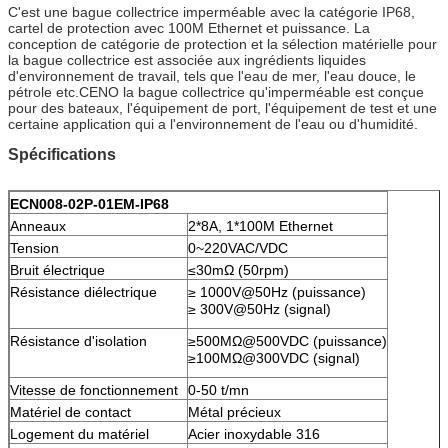
C'est une bague collectrice imperméable avec la catégorie IP68,
cartel de protection avec 100M Ethernet et puissance. La
conception de catégorie de protection et la sélection matérielle pour
la bague collectrice est associée aux ingrédients liquides
d'environnement de travail, tels que l'eau de mer, l'eau douce, le
pétrole etc.CENO la bague collectrice qu'imperméable est conçue
pour des bateaux, l'équipement de port, l'équipement de test et une
certaine application qui a l'environnement de l'eau ou d'humidité.
Spécifications
ECN008-02P-01EM-IP68
Anneaux
2*8A, 1*100M Ethernet
Tension
0~220VAC/VDC
Bruit électrique
≤30mΩ (50rpm)
Résistance diélectrique
≥ 1000V@50Hz (puissance)
≥ 300V@50Hz (signal)
Résistance d'isolation
≥500MΩ@500VDC (puissance)
≥100MΩ@300VDC (signal)
Vitesse de fonctionnement
0-50 t/mn
Matériel de contact
Métal précieux
Logement du matériel
Acier inoxydable 316