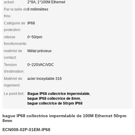
actuel:
2*8A, 1*100M Ethernet
Par la taille de
8 millimètres
trou:
Catégorie de
IP68
protection:
vitesse
0~50rpm
fonctionnante:
matériel de
Métal précieux
contact:
Tension
0~220VAC/VDC
d'estimation:
Matériel de
acier inoxydable 316
logement:
Bague IP68 collectrice imperméable
Le point fort:
,
bague IP68 collectrice de 8mm
,
bague collectrice de 50rpm IP68
bague IP68 collectrice imperméable de 100M Ethernet 50rpm
8mm
ECN008-02P-01EM-IP68