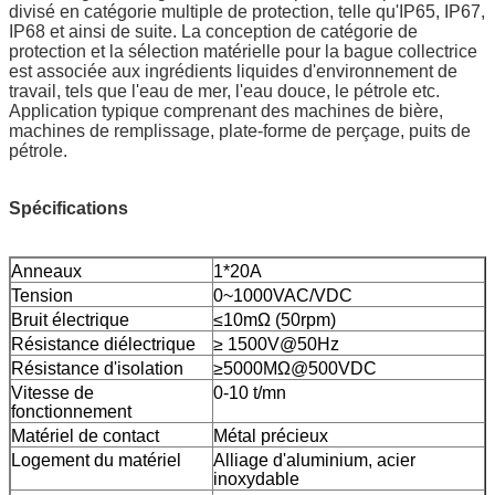
divisé en catégorie multiple de protection, telle qu'IP65, IP67,
IP68 et ainsi de suite. La conception de catégorie de
protection et la sélection matérielle pour la bague collectrice
est associée aux ingrédients liquides d'environnement de
travail, tels que l'eau de mer, l'eau douce, le pétrole etc.
Application typique comprenant des machines de bière,
machines de remplissage, plate-forme de perçage, puits de
pétrole.
Spécifications
Anneaux
1*20A
Tension
0~1000VAC/VDC
Bruit électrique
≤10mΩ (50rpm)
Résistance diélectrique
≥ 1500V@50Hz
Résistance d'isolation
≥5000MΩ@500VDC
Vitesse de
0-10 t/mn
fonctionnement
Matériel de contact
Métal précieux
Logement du matériel
Alliage d'aluminium, acier
inoxydable