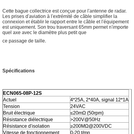
Cette bague collectrice est conçue pour l'antenne de radar.
Les prises d'aviation à l'extrémité de câble simplifier la
connexion et établir le rapport entre le câble et l'équipement
est uniquement. Son trou traversant 65mm permet n'importe
quel axe avec le diamètre plus petit que
ce passage de taille.
Spécifications
ECN065-08P-12S
Actuel
4*25A, 2*40A, signal 12*1A
Tension
24VAC
Bruit électrique
≤20mΩ (50rpm)
Résistance diélectrique
>200V@50Hz
Résistance d'isolation
≥200MΩ@200VDC
Vitesse de fonctionnement
0-20 t/mn