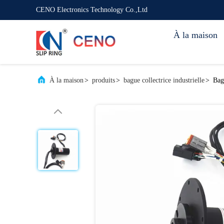
CENO Electronics Technology Co.,Ltd
À la maison
À la maison
>
produits
>
bague collectrice industrielle
>
Bag