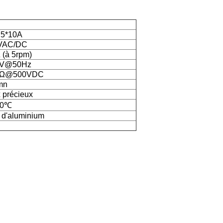
 5*10A
VAC/DC
(à 5rpm)
0V@50Hz
MΩ@500VDC
/mn
 précieux
80℃
e d'aluminium