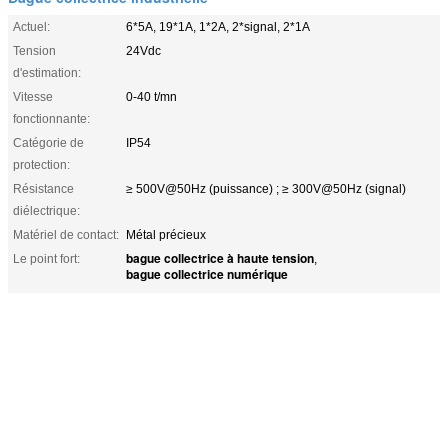
Actuel:
6*5A, 19*1A, 1*2A, 2*signal, 2*1A
Tension
24Vdc
d'estimation:
Vitesse
0-40 t/mn
fonctionnante:
Catégorie de
IP54
protection:
Résistance
≥ 500V@50Hz (puissance) ; ≥ 300V@50Hz (signal)
diélectrique:
Matériel de contact:
Métal précieux
bague collectrice à haute tension
Le point fort:
,
bague collectrice numérique