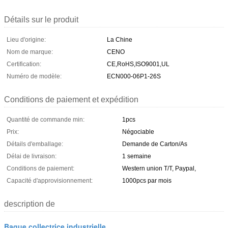
Détails sur le produit
Lieu d'origine:
La Chine
Nom de marque:
CENO
Certification:
CE,RoHS,ISO9001,UL
Numéro de modèle:
ECN000-06P1-26S
Conditions de paiement et expédition
Quantité de commande min:
1pcs
Prix:
Négociable
Détails d'emballage:
Demande de Carton/As
Délai de livraison:
1 semaine
Conditions de paiement:
Western union T/T, Paypal,
Capacité d'approvisionnement:
1000pcs par mois
description de
Bague collectrice industrielle