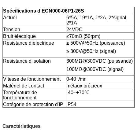
Spécifications d'ECN000-06P1-26S
Actuel
6*5A, 19*1A, 1*2A, 2*signal,
2*1A
Tension
24VDC
Bruit électrique
≤70mΩ (50rpm)
Résistance diélectrique
≥ 500V@50Hz (puissance)
≥ 300V@50Hz (signal)
Résistance d'isolation
300MΩ@300VDC (puissance)
100MΩ@300VDC (signal)
Vitesse de fonctionnement
0-40 t/mn
Matériel de contact
métaux précieux
Température de
-40~+70℃
fonctionnement
Catégorie de protection d'IP
IP54
Caractéristiques