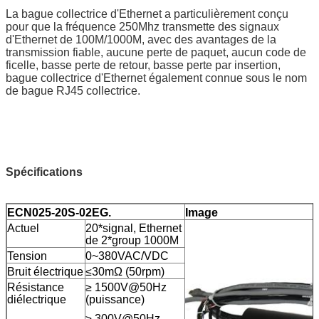
La bague collectrice d'Ethernet a particulièrement conçu
pour que la fréquence 250Mhz transmette des signaux
d'Ethernet de 100M/1000M, avec des avantages de la
transmission fiable, aucune perte de paquet, aucun code de
ficelle, basse perte de retour, basse perte par insertion,
bague collectrice d'Ethernet également connue sous le nom
de bague RJ45 collectrice.
Spécifications
ECN025-20S-02EG.
Image
Actuel
20*signal, Ethernet
de 2*group 1000M
Tension
0~380VAC/VDC
Bruit électrique
≤30mΩ (50rpm)
Résistance
≥ 1500V@50Hz
diélectrique
(puissance)
≥ 300V@50Hz