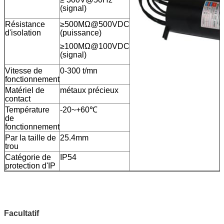
(signal)
Résistance
≥500MΩ@500VDC
d'isolation
(puissance)
≥100MΩ@100VDC
(signal)
Vitesse de
0-300 t/mn
fonctionnement
Matériel de
métaux précieux
contact
Température
-20~+60℃
de
fonctionnement
Par la taille de
25.4mm
trou
Catégorie de
IP54
protection d'IP
Facultatif