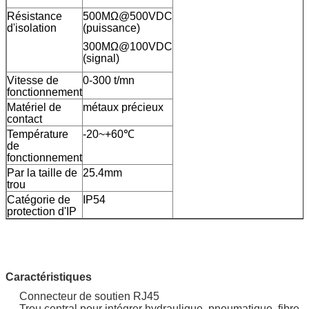
Résistance
500MΩ@500VDC
d'isolation
(puissance)
300MΩ@100VDC
(signal)
Vitesse de
0-300 t/mn
fonctionnement
Matériel de
métaux précieux
contact
Température
-20~+60℃
de
fonctionnement
Par la taille de
25.4mm
trou
Catégorie de
IP54
protection d'IP
Caractéristiques
Connecteur de soutien RJ45
Trou central pour intégrer hydraulique, pneumatique, fibre