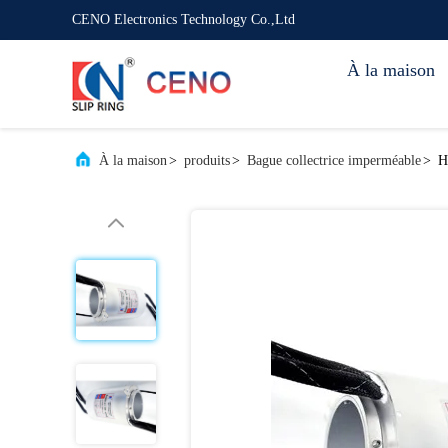
CENO Electronics Technology Co.,Ltd
À la maison
À la maison
>
produits
>
Bague collectrice imperméable
>
H