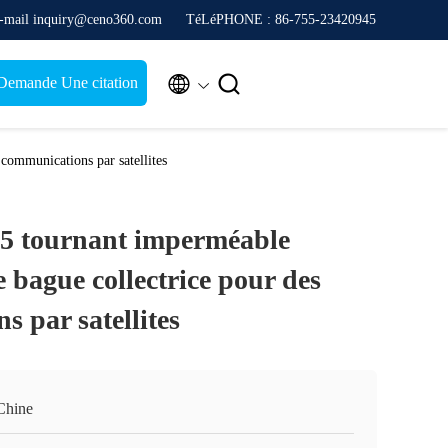
-mail inquiry@ceno360.com
TéLéPHONE : 86-755-23420945


Demande Une citation
communications par satellites
65 tournant imperméable
bague collectrice pour des
 par satellites
Chine