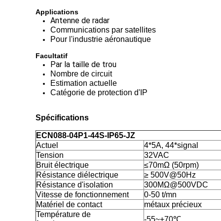
Applications
Antenne de radar
Communications par satellites
Pour l'industrie aéronautique
Facultatif
Par la taille de trou
Nombre de circuit
Estimation actuelle
Catégorie de protection d'IP
Spécifications
ECN088-04P1-44S-IP65-JZ
Actuel
4*5A, 44*signal
Tension
32VAC
Bruit électrique
≤70mΩ (50rpm)
Résistance diélectrique
≥ 500V@50Hz
Résistance d'isolation
300MΩ@500VDC
Vitesse de fonctionnement
0-50 t/mn
Matériel de contact
métaux précieux
Température de
-55~+70℃