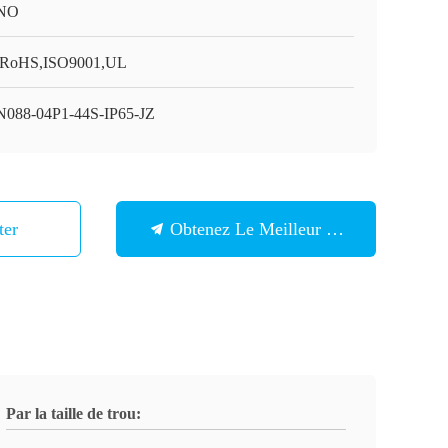
NO
RoHS,ISO9001,UL
088-04P1-44S-IP65-JZ
ter
Obtenez Le Meilleur Prix
Par la taille de trou: