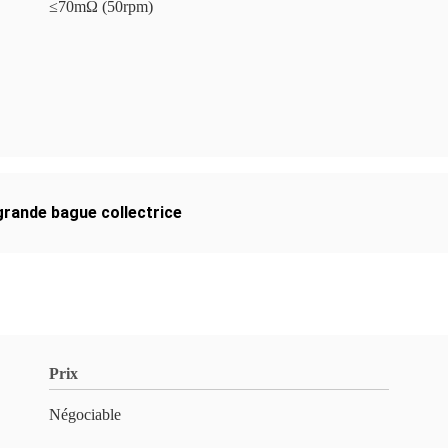
≤70mΩ (50rpm)
grande bague collectrice
Prix
Négociable