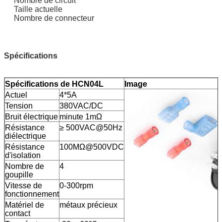
Nombre de circuit
Taille actuelle
Nombre de connecteur
Spécifications
Spécifications de HCN04L
Image
Actuel
4*5A
Tension
380VAC/DC
Bruit électrique
minute 1mΩ
Résistance
≥ 500VAC@50Hz
diélectrique
Résistance
100MΩ@500VDC
d'isolation
Nombre de
4
goupille
Vitesse de
0-300rpm
fonctionnement
Matériel de
métaux précieux
contact