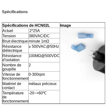
Spécifications
Spécifications de HCN02L
Image
Actuel
2*25A
Tension
380VAC/DC
Bruit électrique
minute 1mΩ
Résistance
≥ 500VAC@50Hz
diélectrique
Résistance
100MΩ@500VDC
d'isolation
Nombre de
2
goupille
Vitesse de
0-300rpm
fonctionnement
Matériel de
métaux précieux
contact
Température
-20~+60℃
de
fonctionnement