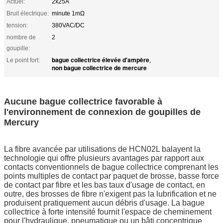
Actuel:
2x25A
Bruit électrique:
minute 1mΩ
tension:
380VAC/DC
nombre de
2
goupille:
bague collectrice élevée d'ampère
Le point fort:
,
non bague collectrice de mercure
Aucune bague collectrice favorable à
l'environnement de connexion de goupilles de
Mercury
La fibre avancée par utilisations de HCN02L balayent la
technologie qui offre plusieurs avantages par rapport aux
contacts conventionnels de bague collectrice comprenant les
points multiples de contact par paquet de brosse, basse force
de contact par fibre et les bas taux d'usage de contact, en
outre, des brosses de fibre n'exigent pas la lubrification et ne
produisent pratiquement aucun débris d'usage. La bague
collectrice à forte intensité fournit l'espace de cheminement
pour l'hydraulique, pneumatique ou un bâti concentrique