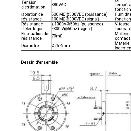
La
Tension
380VAC
tempéra
d'estimation
fonctio
Isolation de
500 MΩ@500VDC (puissance)
Humidit
résistance
100 MΩ@300VDC (signal)
fonctio
Résistance
≥ 1000V@50hz (puissance)
Vitesse
diélectrique
≥300 V@50hz (signal)
tournan
Fluctuation de
Matériel
70mΩ
résistance
contact
Matériel
Diamètre
Ø25.4mm
logemen
Dessin d'ensemble