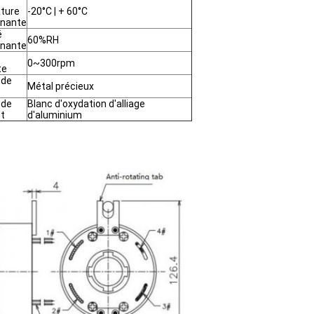
ture
-20°C | + 60°C
nnante
é
60%RH
nnante
0~300rpm
te
 de
Métal précieux
 de
Blanc d'oxydation d'alliage
t
d'aluminium