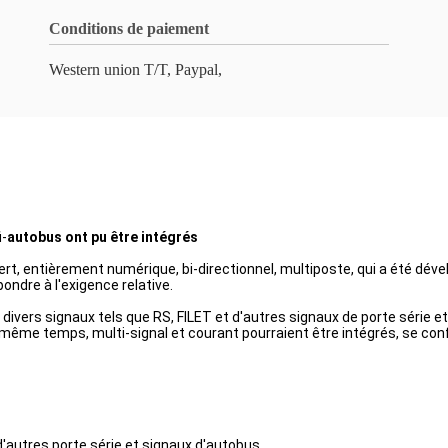
Conditions de paiement
Western union T/T, Paypal,
i-
autobus ont pu être intégrés
, entièrement numérique, bi-directionnel, multiposte, qui a été dé
ondre à l'exigence relative.
 divers signaux tels que RS, FILET et d'autres signaux de porte série 
me temps, multi-signal et courant pourraient être intégrés, se confo
d'autres porte série et signaux d'autobus