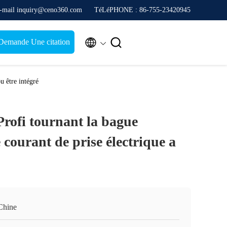
-mail inquiry@ceno360.com
TéLéPHONE : 86-755-23420945


Demande Une citation
u être intégré
Profi tournant la bague
le courant de prise électrique a
Chine