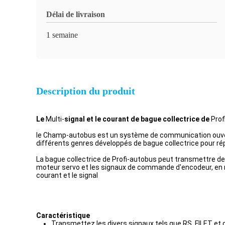
Délai de livraison
1 semaine
Description du produit
Le
Multi-
signal et le courant de bague collectrice de
Prof
le Champ-autobus est un système de communication ouvert
différents genres développés de bague collectrice pour rép
La bague collectrice de Profi-autobus peut transmettre de
moteur servo et les signaux de commande d'encodeur, en mê
courant et le signal
Caractéristique
Transmettez les divers signaux tels que RS, FILET et 