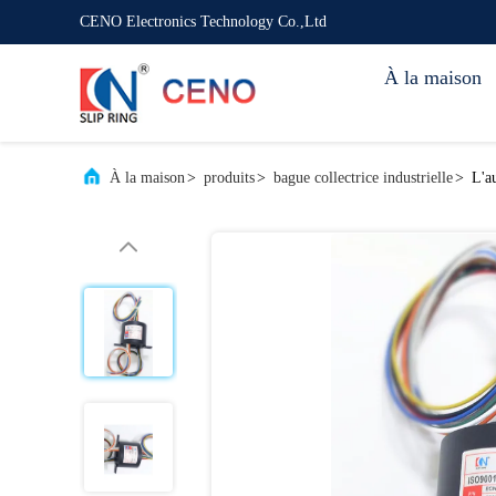
CENO Electronics Technology Co.,Ltd
À la maison
À la maison
>
produits
>
bague collectrice industrielle
>
L'au