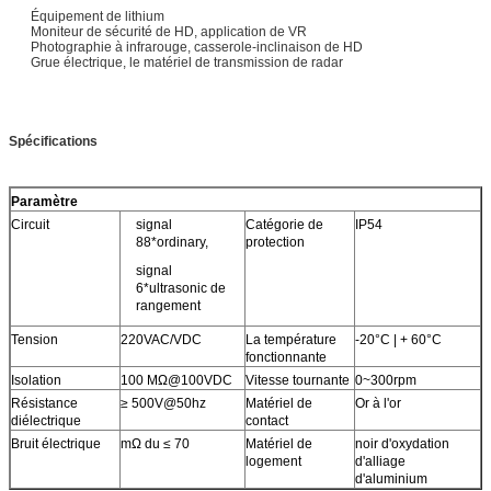
Équipement de lithium
Moniteur de sécurité de HD, application de VR
Photographie à infrarouge, casserole-inclinaison de HD
Grue électrique, le matériel de transmission de radar
Spécifications
Paramètre
Circuit
signal
Catégorie de
IP54
88*ordinary,
protection
signal
6*ultrasonic de
rangement
Tension
220VAC/VDC
La température
-20°C | + 60°C
fonctionnante
Isolation
100 MΩ@100VDC
Vitesse tournante
0~300rpm
Résistance
≥ 500V@50hz
Matériel de
Or à l'or
diélectrique
contact
Bruit électrique
mΩ du ≤ 70
Matériel de
noir d'oxydation
logement
d'alliage
d'aluminium