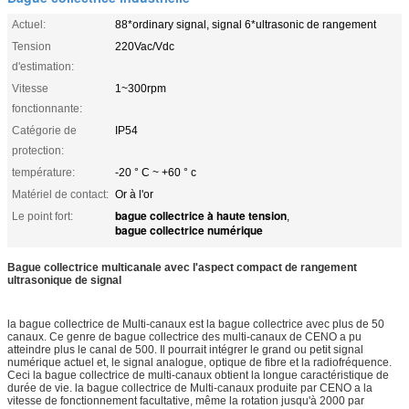
Actuel:
88*ordinary signal, signal 6*ultrasonic de rangement
Tension
220Vac/Vdc
d'estimation:
Vitesse
1~300rpm
fonctionnante:
Catégorie de
IP54
protection:
température:
-20 ° C ~ +60 ° c
Matériel de contact:
Or à l'or
bague collectrice à haute tension
Le point fort:
,
bague collectrice numérique
Bague collectrice multicanale avec l'aspect compact de rangement
ultrasonique de signal
la bague collectrice de Multi-canaux est la bague collectrice avec plus de 50
canaux. Ce genre de bague collectrice des multi-canaux de CENO a pu
atteindre plus le canal de 500. Il pourrait intégrer le grand ou petit signal
numérique actuel et, le signal analogue, optique de fibre et la radiofréquence.
Ceci la bague collectrice de multi-canaux obtient la longue caractéristique de
durée de vie. la bague collectrice de Multi-canaux produite par CENO a la
vitesse de fonctionnement facultative, même la rotation jusqu'à 2000 par