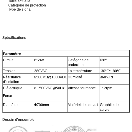
Taille actuelle
Catégorie de protection
Type de signal
Spécifications
Paramètre
Circuit
6*24A
Catégorie de
IP65
protection
Tension
380VAC
La température
-30℃~+80℃
Résistance
≥500MΩ@1000VDC
Humidité
≤60%RH
d'isolation
Diélectrique
≥ 1500VAC@50Hz
Vitesse tournante
1~2rpm
Force
Diamètre
Ф700mm
Matériel de contact
Graphite de
cuivre
Dessin d'ensemble