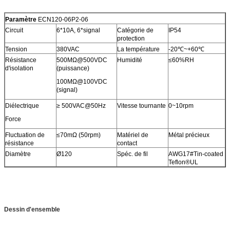
Paramètre
ECN120-06P2-06
Circuit
6*10A, 6*signal
Catégorie de
IP54
protection
Tension
380VAC
La température
-20℃~+60℃
Résistance
500MΩ@500VDC
Humidité
≤60%RH
d'isolation
(puissance)
100MΩ@100VDC
(signal)
Diélectrique
≥ 500VAC@50Hz
Vitesse tournante
0~10rpm
Force
Fluctuation de
≤70mΩ (50rpm)
Matériel de
Métal précieux
résistance
contact
Diamètre
Ø120
Spéc. de fil
AWG17#Tin-coated
Teflon®UL
Dessin d'ensemble