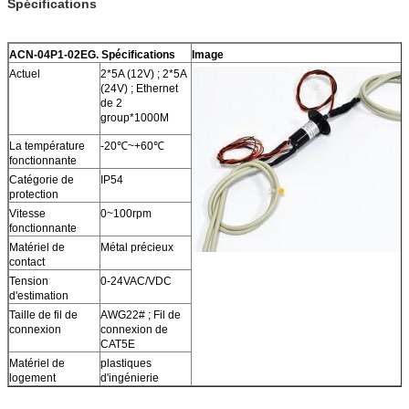
Spécifications
ACN-04P1-02EG. Spécifications
Image
Actuel
2*5A (12V) ; 2*5A
(24V) ; Ethernet
de 2
group*1000M
La température
-20℃~+60℃
fonctionnante
Catégorie de
IP54
protection
Vitesse
0~100rpm
fonctionnante
Matériel de
Métal précieux
contact
Tension
0-24VAC/VDC
d'estimation
Taille de fil de
AWG22# ; Fil de
connexion
connexion de
CAT5E
Matériel de
plastiques
logement
d'ingénierie