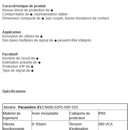
Caractéristique de produit
Niveau élevé de protection de ◆
Contact fiable de ◆, représentation stable
Dimension compacte de ◆, bas couple, basse résistance de contact
Application
Enrouleur de câbles de ◆
Des types multiples de signal de ◆ peuvent être intégrés
Facultatif
Nombre de circuit de ◆
Estimation actuelle de ◆
Protection d'IP de ◆
Type de signal de ◆
Spécifications
Modèle :
Paramètre d'
ECN000-02P2-05P-33S
Matériel de
Acier inoxydable
Catégorie de
IP65
logement
protection
Vitesse
0~50rpm
Tension
380 VCA
fonctionnante
d'estimation