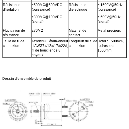
Résistance
≥500MΩ@500VDC
Résistance
≥ 1500V@50Hz
d'isolation
(puissance)
diélectrique
(puissance)
≥300MΩ@100VDC
≥ 500V@50Hz
(signal)
(signal)
Fluctuation de
≤70MΩ
Matériel de
Métal précieux
résistance
contact
Taille de fil de
Teflon®UL étain-enduit
Longueur de fil de
Rotor : 1500mm,
connexion
d'AWG7#/12#/17#/22#,
connexion
redresseur :
fil de bouclier de 8
1500mm
noyaux
Dessin d'ensemble de produit