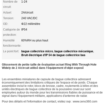
Nombre de
1-24
circuit:
Actuel:
2A/circuit
Tension:
240 VAC/DC
OD:
Φ22 millimètre
Catégorie de
IP54
protection:
Humidité
60%RH ou plus haut
fonctionnante:
bague collectrice micro
bague collectrice mécanique
Le point fort:
,
,
Bruit électrique d'IP 54 de bague collectrice bas
Glissement de petite taille de évaluation actuel Ring With Through Hole
Widely de 2 A/circuit utilisé dans l'équipement d'objet exposé
Les ensembles miniatures de capsule de bague collectrice adressent
économiquement des limitations critiques de l'espace et de poids. Chaque
assemblée inclut le rotor, blocs de brosse, cadre, roulements à billes et des
unités électriques de bague collectrice de la poussière cover.our sont
employées autour du monde pour les transmissions fiables de puissance et de
signal dans l'équipement militaire, applications d'antenne de radar.
Pour des détails et l'information de contact, visitez svp : www.ceno360.com