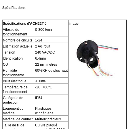
Spécifications
Spécifications d'ACN22T-J
Image
Vitesse de
0-300 t/mn
fonctionnement
Nombre de circuits
1-24
Estimation actuelle
2 A/circuit
Tension
240 VAC/DC
Identification
6.4mm
OD
22 millimètres
Humidité
60%RH ou plus haut
fonctionnante
Bruit électrique
<10m>
Température de
-20~+80℃
fonctionnement
Catégorie de
IP54
protection
Logement du
Plastiques
matériel
d'ingénierie
Matériel de contact
Métaux précieux
Taille de fil de
Cuivre plaqué