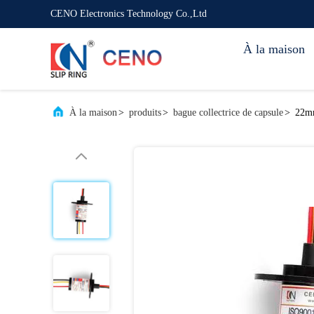
CENO Electronics Technology Co.,Ltd
À la maison
À la maison
>
produits
>
bague collectrice de capsule
>
22mm