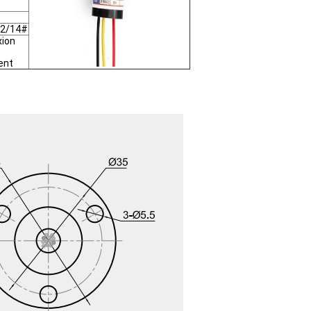
 12/14#
xion
ent