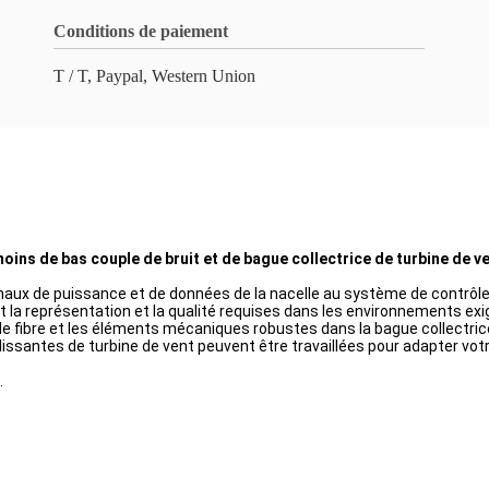
Conditions de paiement
T / T, Paypal, Western Union
oins de bas couple de bruit et de bague collectrice de turbine de v
gnaux de puissance et de données de la nacelle au système de contrôle
t la représentation et la qualité requises dans les environnements exi
 de fibre et les éléments mécaniques robustes dans la bague collectric
issantes de turbine de vent peuvent être travaillées pour adapter vot
.