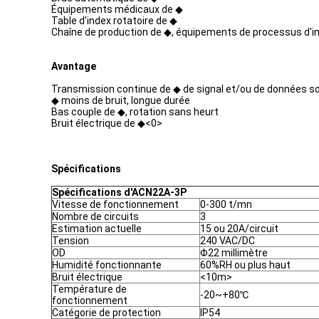
Équipements médicaux de ◆
Table d'index rotatoire de ◆
Chaîne de production de ◆, équipements de processus d'in
Avantage
Transmission continue de ◆ de signal et/ou de données sou
◆ moins de bruit, longue durée
Bas couple de ◆, rotation sans heurt
Bruit électrique de ◆<0>
Spécifications
Spécifications d'ACN22A-3P
Vitesse de fonctionnement
0-300 t/mn
Nombre de circuits
3
Estimation actuelle
15 ou 20A/circuit
Tension
240 VAC/DC
OD
Φ22 millimètre
Humidité fonctionnante
60%RH ou plus haut
Bruit électrique
<10m>
Température de
-20~+80℃
fonctionnement
Catégorie de protection
IP54