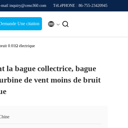
-mail inquiry@ceno360.com
TéLéPHONE : 86-755-23420945


Demande Une citation
bruit 0.01Ω électrique
 la bague collectrice, bague
 turbine de vent moins de bruit
ue
Chine