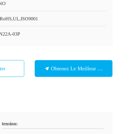
NO
RoHS,UL,ISO9001
N22A-03P
ter
Obtenez Le Meilleur Prix
tension: