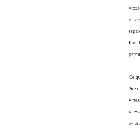
vites
gliss
sépar
fonct
perfo
Ce qu
être 
vites
vites
de dr