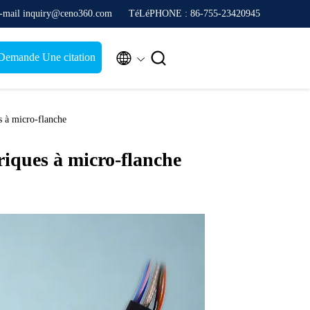
-mail inquiry@ceno360.com
TéLéPHONE : 86-755-23420945


Demande Une citation
s à micro-flanche
riques à micro-flanche