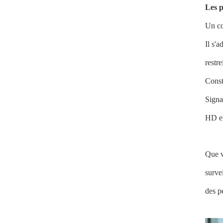
Les p
Un co
Il s'
restre
Const
Signa
HD et
Que v
surve
des p