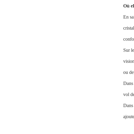
Où el
En sa
crista
confo
Sur l
visio
ou de
Dans 
vol d
Dans 
ajout