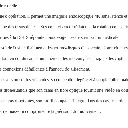
le excelle
lle d'opération, il permet une imagerie endoscopique 4K sans latence et
lline des tissus délicats.Ses contacts en or résistent à la rotation consta
rmes à la RoHS répondent aux exigences de stérilisation médicale.
e sol de l'usine, il alimente des tourne-disques d'inspection à grande vi
n tout en conduisant simultanément les moteurs, l'éclairage,et les capteu
s connexions défaillantes à l'anneau de glissement.
les airs ou sur les véhicules, sa conception légère et à couple faible ma
es drones,tandis que son canal en fibre optique fournit une vidéo en doub
les bras robotiques, son profil compact s'intègre dans des cavités articul
er de masse ni compromettre la précision du mouvement.