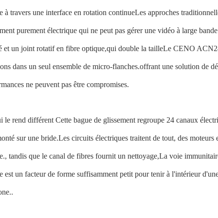
se à travers une interface en rotation continueLes approches traditionne
ement purement électrique qui ne peut pas gérer une vidéo à large bande
é et un joint rotatif en fibre optique,qui double la tailleLe CENO AC
ions dans un seul ensemble de micro-flanches.offrant une solution de dép
rmances ne peuvent pas être compromises.
i le rend différent Cette bague de glissement regroupe 24 canaux électr
monté sur une bride.Les circuits électriques traitent de tout, des moteurs
se., tandis que le canal de fibres fournit un nettoyage,La voie immunitai
se est un facteur de forme suffisamment petit pour tenir à l'intérieur d'
one..