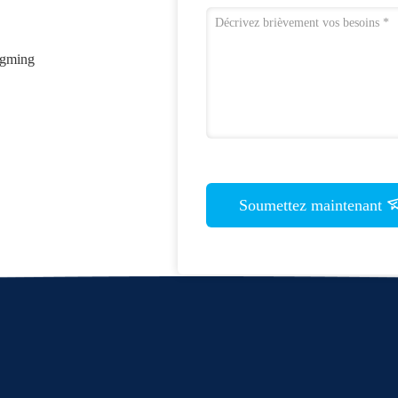
angming
Soumettez maintenant