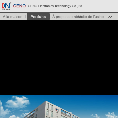
CENO Electronics Technology Co.,Ltd
À la maison
Produits
À propos de nous
Visite de l'usine
>>